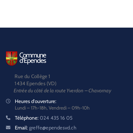
Rue du Collège 1
1434 Ependes (VD)
Entrée du côté de la route Yverdon – Chavornay
Heures d'ouverture:
Lundi – 17h-18h, Vendredi – 09h-10h
Téléphone:
024 435 16 05
Email:
greffe@ependesvd.ch